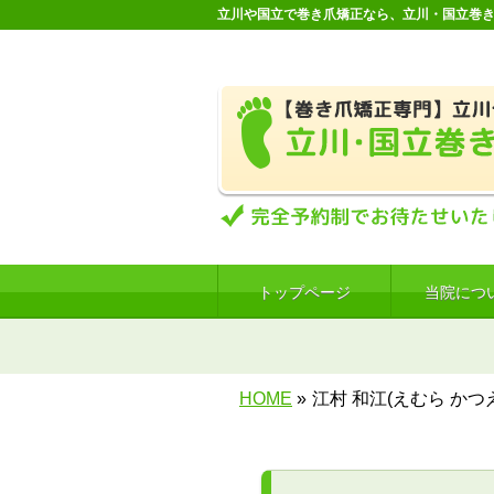
立川や国立で巻き爪矯正なら、立川・国立巻
トップページ
当院につ
HOME
»
江村 和江(えむら かつ