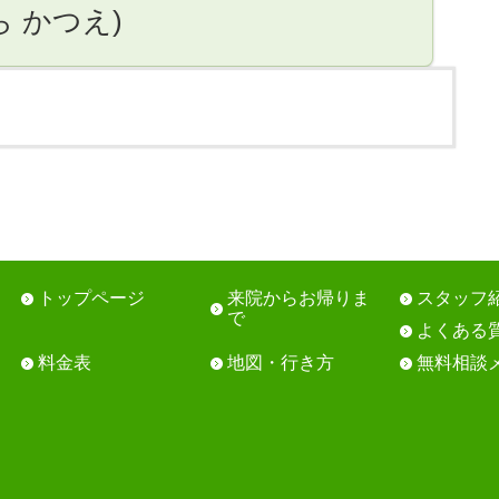
ら かつえ)
トップページ
来院からお帰りま
スタッフ
で
よくある
料金表
地図・行き方
無料相談