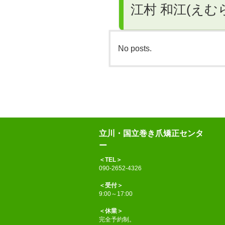
江村 和江(えむ
No posts.
立川・国立巻き爪矯正センタ
ー
＜TEL＞
090-2652-4326
＜受付＞
9:00～17:00
＜休業＞
完全予約制。