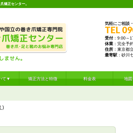
き爪矯正センター。
気軽にご相談
TEL 09
受付
：9:00～17
休業
：完全予
住所
：東京都立川
最寄駅
：砂川
いて▼
矯正方法と特徴
料金表
地図
え)